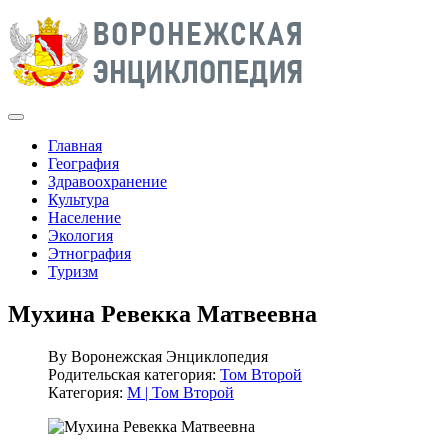
Главная
География
Здравоохранение
Культура
Население
Экология
Этнография
Туризм
Мухина Ревекка Матвеевна
By
Воронежская Энциклопедия
Родительская категория:
Том Второй
Категория:
М | Том Второй