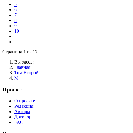
5
6
7
8
9
10
Страница 1 из 17
Вы здесь:
Главная
Том Второй
М
Проект
О проекте
Редакция
Авторы
Договор
FAQ