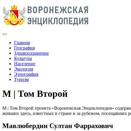
Главная
География
Здравоохранение
Культура
Население
Экология
Этнография
Туризм
М | Том Второй
М | Том Второй проекта «Воронежская Энциклопедия» содержит
живших здесь, известных в стране и за рубежом, посещавших ре
Мавлюбердин Султан Фаррахович