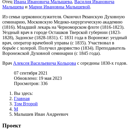
Отец
Ивана Ивановича Малышева
,
Василия Ивановича
Малышева
и
Марии Ивановны Малышевой
.
Из семьи церковнослужителя. Окончил Рязанскую Духовную
семинарию, Московскую Медико-хирургическую академию
(1816). Младший лекарь на Черноморском флоте (1816-1823).
Уездный врач в городе Осташков Тверской губернии (1823-
1828), Задонске (1828-1831). С 1831 года в Воронеже: уездный
врач, оператор врачебной управы (с 1835). Участвовал в
борьбе с холерой. Получил дворянство (1834). Преподаватель
Воронежской Духовной семинарии (с 1845 года).
Врач
Алексея Васильевича Кольцова
с середины 1830-х годов.
07 сентября 2021
Обновлено: 19 мая 2023
Просмотров: 336
Вы здесь:
Главная
Том Второй
М
Малышев Иван Андреевич
Проект