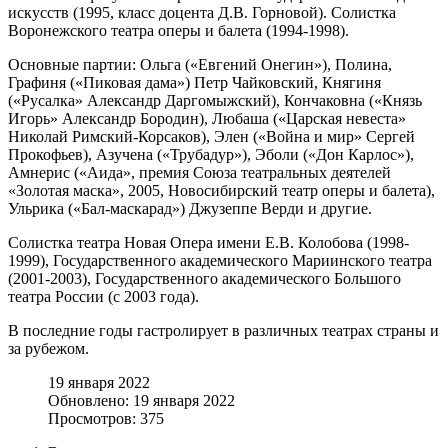
искусств (1995, класс доцента Д.В. Горновой). Солистка
Воронежского театра оперы и балета (1994-1998).
Основные партии: Ольга («Евгений Онегин»), Полина,
Графиня («Пиковая дама») Петр Чайковский, Княгиня
(«Русалка» Александр Даргомыжский), Кончаковна («Князь
Игорь» Александр Бородин), Любаша («Царская невеста»
Николай Римский-Корсаков), Элен («Война и мир» Сергей
Прокофьев), Азучена («Трубадур»), Эболи («Дон Карлос»),
Амнерис («Аида», премия Союза театральных деятелей
«Золотая маска», 2005, Новосибирский театр оперы и балета),
Ульрика («Бал-маскарад») Джузеппе Верди и другие.
Солистка театра Новая Опера имени Е.В. Колобова (1998-
1999), Государственного академического Мариинского театра
(2001-2003), Государственного академического Большого
театра России (с 2003 года).
В последние годы гастролирует в различных театрах страны и
за рубежом.
19 января 2022
Обновлено: 19 января 2022
Просмотров: 375