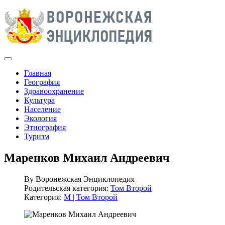
Главная
География
Здравоохранение
Культура
Население
Экология
Этнография
Туризм
Маренков Михаил Андреевич
By
Воронежская Энциклопедия
Родительская категория:
Том Второй
Категория:
М | Том Второй