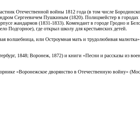
астник Отечественной войны 1812 года (в том числе Бородинско
сандром Сергеевичем Пушкиным (1820). Полицмейстер в городах 
рпусе жандармов (1831-1833). Комендант в городе Гродно и Бело
село Подгорное), где открыл школу для крестьянских детей.
ная волшебница, или Остроумная мать и трудолюбивая малютка» 
ербург, 1848; Воронеж, 1872) и книги «Песни и рассказы из в
орнике «Воронежское дворянство в Отечественную войну» (Моск