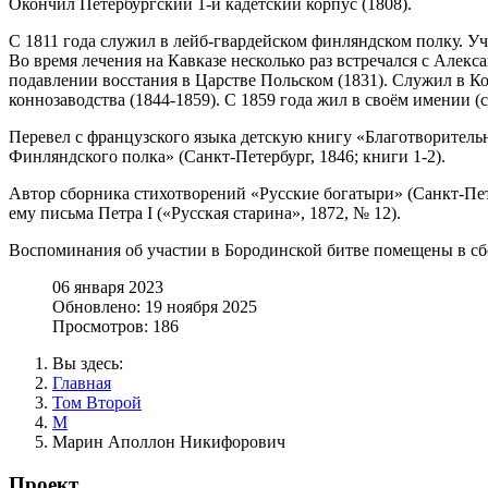
Окончил Петербургский 1-й кадетский корпус (1808).
С 1811 года служил в лейб-гвардейском финляндском полку. Уч
Во время лечения на Кавказе несколько раз встречался с Алек
подавлении восстания в Царстве Польском (1831). Служил в Ко
коннозаводства (1844-1859). С 1859 года жил в своём имении (
Перевел с французского языка детскую книгу «Благотворитель
Финляндского полка» (Санкт-Петербург, 1846; книги 1-2).
Автор сборника стихотворений «Русские богатыри» (Санкт-Пет
ему письма Петра I («Русская старина», 1872, № 12).
Воспоминания об участии в Бородинской битве помещены в сб
06 января 2023
Обновлено: 19 ноября 2025
Просмотров: 186
Вы здесь:
Главная
Том Второй
М
Марин Аполлон Никифорович
Проект