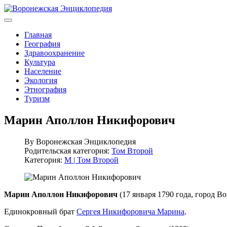
Главная
География
Здравоохранение
Культура
Население
Экология
Этнография
Туризм
Марин Аполлон Никифорович
By
Воронежская Энциклопедия
Родительская категория:
Том Второй
Категория:
М | Том Второй
Марин Аполлон Никифорович
(17 января 1790 года, город Во
Единокровный брат
Сергея Никифоровича Марина
.