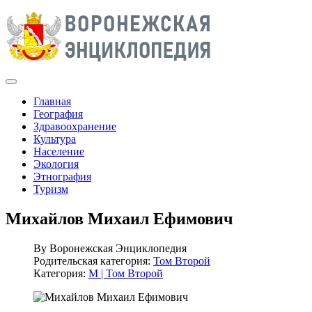
Главная
География
Здравоохранение
Культура
Население
Экология
Этнография
Туризм
Михайлов Михаил Ефимович
By
Воронежская Энциклопедия
Родительская категория:
Том Второй
Категория:
М | Том Второй