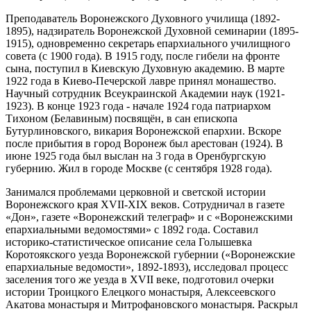
Преподаватель Воронежского Духовного училища (1892-
1895), надзиратель Воронежской Духовной семинарии (1895-
1915), одновременно секретарь епархиального училищного
совета (с 1900 года). В 1915 году, после гибели на фронте
сына, поступил в Киевскую Духовную академию. В марте
1922 года в Киево-Печерской лавре принял монашество.
Научный сотрудник Всеукраинской Академии наук (1921-
1923). В конце 1923 года - начале 1924 года патриархом
Тихоном (Белавиным) посвящён, в сан епископа
Бутурлиновского, викария Воронежской епархии. Вскоре
после прибытия в город Воронеж был арестован (1924). В
июне 1925 года был выслан на 3 года в Оренбургскую
губернию. Жил в городе Москве (с сентября 1928 года).
Занимался проблемами церковной и светской истории
Воронежского края XVII-XIX веков. Сотрудничал в газете
«Дон», газете «Воронежский телеграф» и с «Воронежскими
епархиальными ведомостями» с 1892 года. Составил
историко-статистическое описание села Голышевка
Коротоякского уезда Воронежской губернии («Воронежские
епархиальные ведомости», 1892-1893), исследовал процесс
заселения того же уезда в XVII веке, подготовил очерки
истории Троицкого Елецкого монастыря, Алексеевского
Акатова монастыря и Митрофановского монастыря. Раскрыл