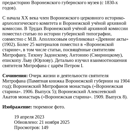
предысторию Воронежского губернского музея (с 1830-х
годов).
С начала XX века член Воронежского церковного историко-
археологического комитета и Воронежской учёной архивной
комиссии. В Трудах Воронежской учёной архивной комиссии
поместил статью по истории губернской типографии,
совместно с М.В. Аполлосовым опубликовал «Древние акты»
(1902). Более 25 материалов поместил в «Воронежской
старине», в том числе статьи, посвящённые святителям
Митрофану, Тихону Задонскому, Антонию (Смирницкому),
епископу Льву (Юрлову). Детально изучил взаимоотношения
святителя Митрофана с царём Петром I.
Сочинения:
Очерк жизни и деятельности святителя
Митрофана (Памятная книжка Воронежской губернии на 1904
год); Воронежский Митрофанов монастырь («Воронежская
старина». 1906. Выпуск 5); Воронежский Алексеевский
Акатов монастырь («Воронежская старина». 1909. Выпуск 8).
Изображение:
тюремное фото.
19 апреля 2023
Обновлено: 21 ноября 2025
Просмотров: 149