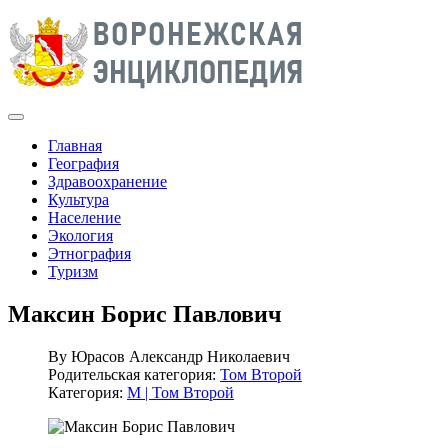
Главная
География
Здравоохранение
Культура
Население
Экология
Этнография
Туризм
Максин Борис Павлович
By
Юрасов Александр Николаевич
Родительская категория:
Том Второй
Категория:
М | Том Второй