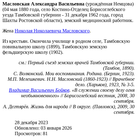
Масловская Александра Васильевна
(урождённая Немцова)
(04 мая 1880 года, село Костино-Отделец Борисоглебского
уезда Тамбовской губернии - 31 декабря 1962 года, город
Шахты Ростовской области), земский медицинский работник.
Жена
Николая Николаевича Масловского
.
Из крестьян. Окончила училище в родном селе, Тамбовскую
повивальную школу (1899), Тамбовскую земскую
фельдшерскую школу (1902).
см.: Первый съезд земских врачей Тамбовской губернии.
(Тамбов, 1890).
С. Волконский. Мои воспоминания. Родина. (Берлин, 1923).
М.П. Мелешкевич. Н.Н. Масловский (1860-1923) // Врачебное
дело. (Харьков), 1923, № 3-5.
Владимир Васильевич Бойков
. «В служении своему делу огня
необыкновенного» // Борисоглебский вестник, 2008, 30
сентября.
А. Дегтярёв. Жизнь для народа // В округе. (Павловск), 2009, 30
сентября.
28 декабря 2023
Обновлено: 03 января 2026
Просмотров: 81