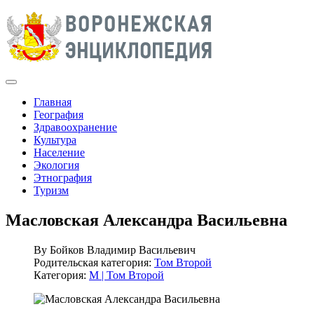
Главная
География
Здравоохранение
Культура
Население
Экология
Этнография
Туризм
Масловская Александра Васильевна
By
Бойков Владимир Васильевич
Родительская категория:
Том Второй
Категория:
М | Том Второй