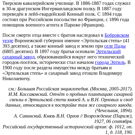
Тверском кавалерийском училище. В 1886-1887 годах служил
в 30-м драгунском Ингерманландском полку. В 1887 году
переведён в лейб-гвардейский Конный полк. С 1894 года
состоял при Российском посольстве во Франции, с 1896 года
помощник военного агента в Париже (Франция).
После смерти отца вместе с братом наследовал в
Бобровском
уезде
Воронежской губернии имение «Эртильская степь» (41
393 десятин), а также конный завод и землю при
селе Пады
(6805 десятин). В 1897 году братья основали
Эртильский
сахарный завод
, образовавшийся вокруг него технический
городок-посёлок, исторически стал началом
города Эртиль
. В
1900 году после раздела имущества между братьям и
«Эртильская степь» и сахарный завод отошли Владимиру
Николаевичу.
см.: Большая Российская энциклопедия. (Москва, 2005-2017).
И.М. Коссаковский. Отчёт о пробных плантациях сахарной
свеклы в Эртильской степи князей А. и В.Н. Орловых и свод
данных, относящихся к постройке там же сахарного завода.
(Чечельник, 1894).
А. Савинский. Князь В.Н. Орлов // Возрождение (Париж),
1927, 06 сентября.
Российский государственный исторический архив: ф. 1012, оп.
1, д. 118, 190.