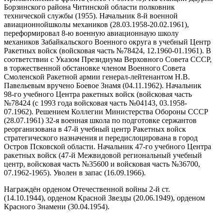
Борзинского района Читинской области полковник
технической службы (1955). Начальник 8-й военной
авиационнойшколы механиков (28.03.1958-20.02.1961),
переформировал 8-ю военную авиационнаую школу
механиков Забайкальского Военного округа в учебный Центр
Ракетных войск (войсковая часть №78424, 12.1960-01.1961). В
соответствии с Указом Президиума Верховного Совета СССР,
в торжественной обстановке членом Военного Совета
Смоленской Ракетной армии генерал-лейтенантом Н.В.
Павельевым вручено Боевое Знамя (04.11.1962). Начальник
98-го учебного Центра ракетных войск (войсковая часть
№78424 (с 1993 года войсковая часть №04143, 03.1958-
07.1962). Решением Коллегии Министерства Обороны СССР
(28.07.1961) 32-я военная школа по подготовке сержантов
реорганизована в 47-й учебный центр Ракетных войск
стратегического назначения и передислоцирована в город
Остров Псковской области. Начальник 47-го учебного Центра
ракетных войск (47-й Межвидовой региональный учебный
центр, войсковая часть №35600 и войсковая часть №36700,
07.1962-1965). Уволен в запас (16.09.1966).
Награждён орденом Отечественной войны 2-й ст.
(14.10.1944), орденом Красной Звезды (20.06.1949), орденом
Красного Знамени (30.04.1954).