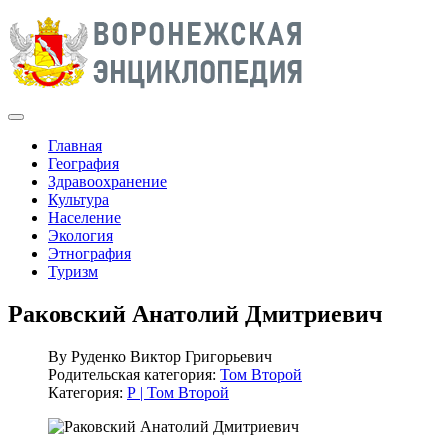
Главная
География
Здравоохранение
Культура
Население
Экология
Этнография
Туризм
Раковский Анатолий Дмитриевич
By
Руденко Виктор Григорьевич
Родительская категория:
Том Второй
Категория:
Р | Том Второй