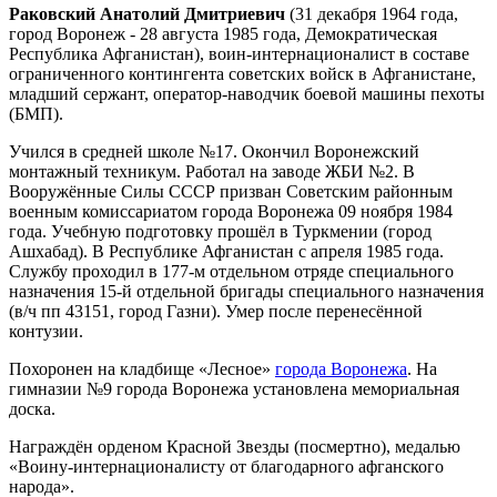
Раковский Анатолий Дмитриевич
(31 декабря 1964 года,
город Воронеж - 28 августа 1985 года, Демократическая
Республика Афганистан), воин-интернационалист в составе
ограниченного контингента советских войск в Афганистане,
младший сержант, оператор-наводчик боевой машины пехоты
(БМП).
Учился в средней школе №17. Окончил Воронежский
монтажный техникум. Работал на заводе ЖБИ №2. В
Вооружённые Силы СССР призван Советским районным
военным комиссариатом города Воронежа 09 ноября 1984
года. Учебную подготовку прошёл в Туркмении (город
Ашхабад). В Республике Афганистан с апреля 1985 года.
Службу проходил в 177-м отдельном отряде специального
назначения 15-й отдельной бригады специального назначения
(в/ч пп 43151, город Газни). Умер после перенесённой
контузии.
Похоронен на кладбище «Лесное»
города Воронежа
. На
гимназии №9 города Воронежа установлена мемориальная
доска.
Награждён орденом Красной Звезды (посмертно), медалью
«Воину-интернационалисту от благодарного афганского
народа».