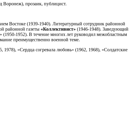
д Воронеж), прозаик, публицист.
ьнем Востоке (1939-1940). Литературный сотрудник районной
кой районной газеты
«Коллективист»
(1946-1948). Заведующий
» (1950-1952). В течение многих лет руководил межобластным
имание преимущественно военной теме.
, 1978), «Сердца согревала любовь» (1962, 1968), «Солдатские