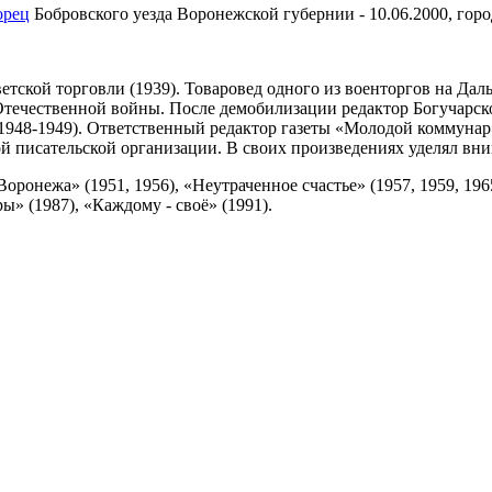
орец
Бобровского уезда Воронежской губернии - 10.06.2000, горо
етской торговли (1939). Товаровед одного из военторгов на Дал
Отечественной войны. После демобилизации редактор Богучарс
1948-1949). Ответственный редактор газеты «Молодой коммунар
 писательской организации. В своих произведениях уделял вн
ронежа» (1951, 1956), «Неутраченное счастье» (1957, 1959, 1965
» (1987), «Каждому - своё» (1991).