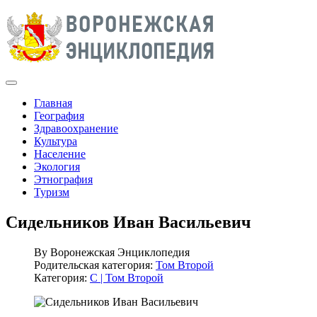
Главная
География
Здравоохранение
Культура
Население
Экология
Этнография
Туризм
Сидельников Иван Васильевич
By
Воронежская Энциклопедия
Родительская категория:
Том Второй
Категория:
С | Том Второй