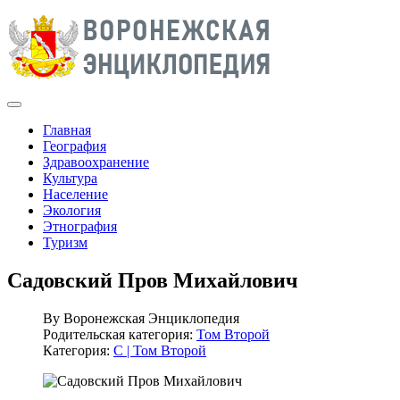
Главная
География
Здравоохранение
Культура
Население
Экология
Этнография
Туризм
Садовский Пров Михайлович
By
Воронежская Энциклопедия
Родительская категория:
Том Второй
Категория:
С | Том Второй