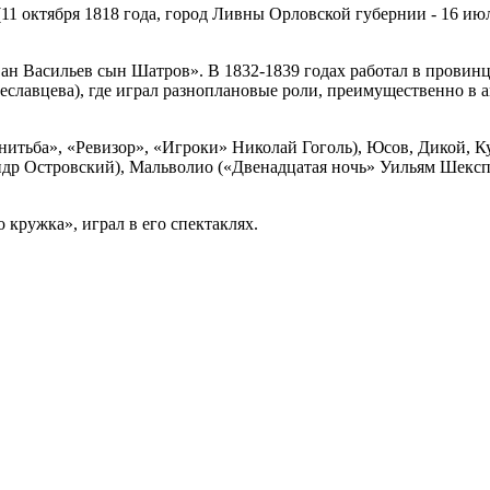
1 октября 1818 года, город Ливны Орловской губернии - 16 июля
асильев сын Шатров». В 1832-1839 годах работал в провинции (
славцева), где играл разноплановые роли, преимущественно в ам
итьба», «Ревизор», «Игроки» Николай Гоголь), Юсов, Дикой, К
сандр Островский), Мальволио («Двенадцатая ночь» Уильям Шек
кружка», играл в его спектаклях.