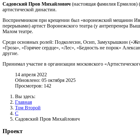
Садовский Пров Михайлович
(настоящая фамилия Ермилов) (1
артистической династии.
Восприемником при крещении был «воронежский мещанин Иван В
перерывами) артист Воронежского театра (у антрепренера Выше
Малом театре.
Среди основных ролей: Подколесин, Осип, Замухрышкин («Жен
«Гроза», «Горячее сердце», «Лес», «Бедность не порок» Алек
другие.
Принимал участие в организации московского «Артистического 
14 апреля 2022
Обновлено: 05 октября 2025
Просмотров: 142
Вы здесь:
Главная
Том Второй
С
Садовский Пров Михайлович
Проект