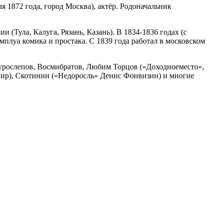
 1872 года, город Москва), актёр. Родоначальник
Тула, Калуга, Рязань, Казань). В 1834-1836 годах (с
плуа комика и простака. С 1839 года работал в московском
урослепов, Восмибратов, Любим Торцов («Доходноеместо»,
спир), Скотинин («Недоросль» Денис Фонвизин) и многие