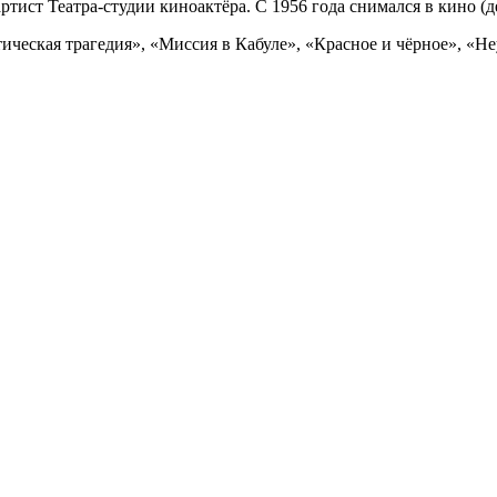
ртист Театра-студии киноактёра. С 1956 года снимался в кино (
ческая трагедия», «Миссия в Кабуле», «Красное и чёрное», «Н