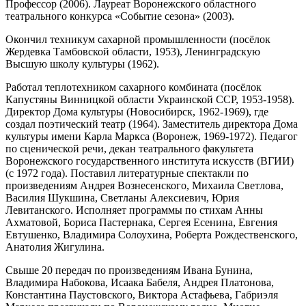
Профессор (2006). Лауреат Воронежского областного
театрального конкурса «Событие сезона» (2003).
Окончил техникум сахарной промышленности (посёлок
Жердевка Тамбовской области, 1953), Ленинградскую
Высшую школу культуры (1962).
Работал теплотехником сахарного комбината (посёлок
Капустяны Винницкой области Украинской ССР, 1953-1958).
Директор Дома культуры (Новосибирск, 1962-1969), где
создал поэтический театр (1964). Заместитель директора Дома
культуры имени Карла Маркса (Воронеж, 1969-1972). Педагог
по сценической речи, декан театрального факультета
Воронежского государственного института искусств (ВГИИ)
(с 1972 года). Поставил литературные спектакли по
произведениям Андрея Вознесенского, Михаила Светлова,
Василия Шукшина, Светланы Алексиевич, Юрия
Левитанского. Исполняет программы по стихам Анны
Ахматовой, Бориса Пастернака, Сергея Есенина, Евгения
Евтушенко, Владимира Солоухина, Роберта Рождественского,
Анатолия Жигулина.
Свыше 20 передач по произведениям Ивана Бунина,
Владимира Набокова, Исаака Бабеля, Андрея Платонова,
Константина Паустовского, Виктора Астафьева, Габриэля