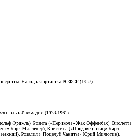
а оперетты. Народная артистка РСФСР (1957).
узыкальной комедии (1938-1961).
удольф Фримль), Розита («Перикола» Жак Оффенбах), Виолетта
ент» Карл Миллекер), Кристина («Продавец птиц» Карл
унаевский), Розалия («Поцелуй Чаниты» Юрий Милютин),