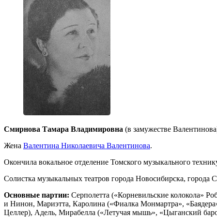
Смирнова Тамара Владимировна
(в замужестве Валентинова)
Жена
Валентина Николаевича Валентинова
.
Окончила вокальное отделение Томского музыкального технику
Солистка музыкальных театров города Новосибирска, города Са
Основные партии:
Серполетта («Корневильские колокола» Роб
и Нинон, Мариэтта, Каролина («Фиалка Монмартра», «Баядера
Целлер), Адель, Мирабелла («Летучая мышь», «Цыганский бар