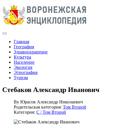
Главная
География
Здравоохранение
Культура
Население
Экология
Этнография
Туризм
Стебаков Александр Иванович
By
Юрасов Александр Николаевич
Родительская категория:
Том Второй
Категория:
С | Том Второй