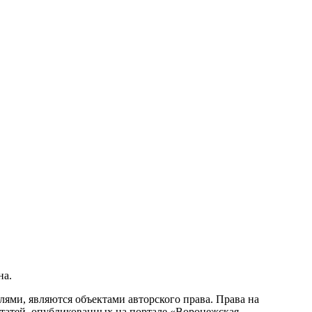
на.
ми, являются объектами авторского права. Права на
статей, опубликованных на портале «Воронежская