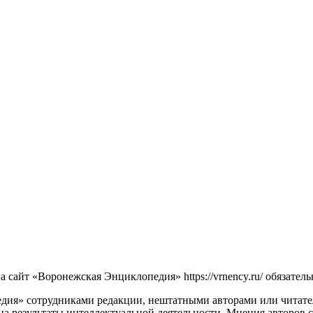
сайт «Воронежская Энциклопедия» https://vrnency.ru/ обязатель
ия» сотрудниками редакции, нештатными авторами или читателя
на результаты интеллектуальной деятельности. Мнения авторов 