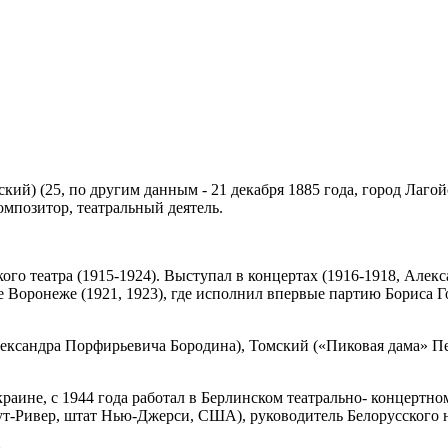
ий) (25, по другим данным - 21 декабря 1885 года, город Лаго
омпозитор, театральный деятель.
ого театра (1915-1924). Выступал в концертах (1916-1918, Але
 Воронеже (1921, 1923), где исполнил впервые партию Бориса 
ксандра Порфирьевича Бородина), Томский («Пиковая дама» Пе
Украине, с 1944 года работал в Берлинском театрально- концерт
ут-Ривер, штат Нью-Джерси, США), руководитель Белорусского 