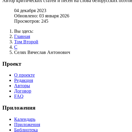
Автор критических статей и песен на слова белорусских поэтов
04 декабря 2023
Обновлено: 03 января 2026
Просмотров: 245
Вы здесь:
Главная
Том Второй
С
Селях Вячеслав Антонович
Проект
О проекте
Редакция
Авторы
Договор
FAQ
Приложения
Календарь
Приложения
Библиотека