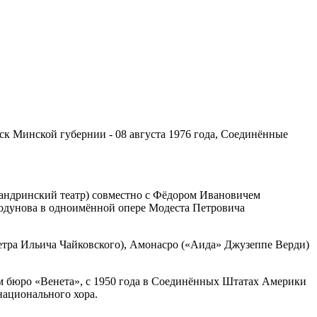
йск Минской губернии - 08 августа 1976 года, Соединённые
ксандринский театр) совместно с Фёдором Ивановичем
Годунова в одноимённой опере Модеста Петровича
тра Ильича Чайковского), Амонасро («Аида» Джузеппе Верди)
ном бюро «Венета», с 1950 года в Соединённых Штатах Америки
национального хора.