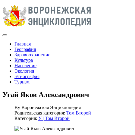
Главная
География
Здравоохранение
Культура
Население
Экология
Этнография
Туризм
Угай Яков Александрович
By
Воронежская Энциклопедия
Родительская категория:
Том Второй
Категория:
У | Том Второй