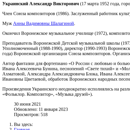
Украинский Александр Викторович
(17 марта 1952 года, гор
Член Союза композиторов (1986). Заслуженный работник культ
Муж
Анны Вадимовны Шалагиной
.
Окончил Воронежское музыкальное училище (1972), композитор
Преподаватель Воронежской Детской музыкальной школы (1972-
Уполномоченный (1988-1990), директор (1990-1993) Воронежск
года) Воронежской организации Союза композиторов. Организ
Автор фантазии для фортепиано «О России с любовью и болью
Ивана Алексеевича Бунина, песнопений «Свете тихий» и «Моли
Ахматовой, Александра Александровича Блока, Ивана Алексе
Ивановны Цветаевой, обработок Воронежских народных песен
Произведения Украинского неоднократно исполнялись на разл
«Фольклор. Композитор», «Музыка друзей»).
30 июня 2021
Обновлено: 11 января 2023
Просмотров: 518
Вы здесь:
Главная