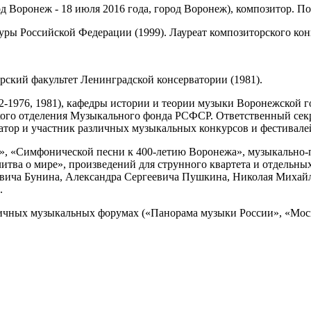
од Воронеж - 18 июля 2016 года, город Воронеж), композитор. П
уры Российской Федерации (1999). Лауреат композиторского кон
ский факультет Ленинградской консерватории (1981).
1976, 1981), кафедры истории и теории музыки Воронежской го
ого отделения Музыкального фонда РСФСР. Ответственный секрет
атор и участник различных музыкальных конкурсов и фестивале
», «Симфонической песни к 400-летию Воронежа», музыкально-
тва о мире», произведений для струнного квартета и отдельны
евича Бунина, Александра Сергеевича Пушкина, Николая Михай
.
ичных музыкальных форумах («Панорама музыки России», «Моско