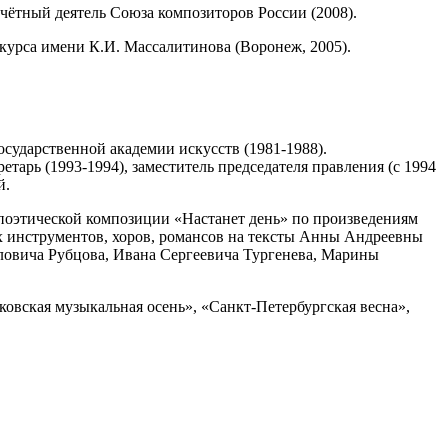
очётный деятель Союза композиторов России (2008).
курса имени К.И. Массалитинова (Воронеж, 2005).
сударственной академии искусств (1981-1988).
арь (1993-1994), заместитель председателя правления (с 1994
й.
поэтической композиции «Настанет день» по произведениям
х инструментов, хоров, романсов на тексты Анны Андреевны
ловича Рубцова, Ивана Сергеевича Тургенева, Марины
вская музыкальная осень», «Санкт-Петербургская весна»,