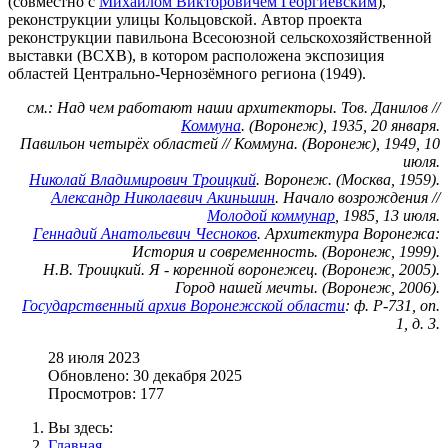
(совместно с
Михаилом Викторовичем Георгиевским
),
реконструкции улицы Кольцовской. Автор проекта
реконструкции павильона Всесоюзной сельскохозяйственной
выставки (ВСХВ), в котором расположена экспозиция
областей Центрально-Чернозёмного региона (1949).
см.: Над чем работают наши архитекторы. Тов. Данилов //
Коммуна
. (Воронеж), 1935, 20 января.
Павильон четырёх областей // Коммуна. (Воронеж), 1949, 10
июля.
Николай Владимирович Троицкий
. Воронеж. (Москва, 1959).
Александр Николаевич Акиньшин
. Начало возрождения //
Молодой коммунар
, 1985, 13 июля.
Геннадий Анатольевич Чесноков
. Архитектура Воронежа:
История и современность. (Воронеж, 1999).
H.В. Троицкий. Я - коренной воронежец. (Воронеж, 2005).
Город нашей мечты. (Воронеж, 2006).
Государственный архив Воронежской области
: ф. Р-731, оп.
1, д. 3.
28 июля 2023
Обновлено: 30 декабря 2025
Просмотров: 177
Вы здесь:
Главная