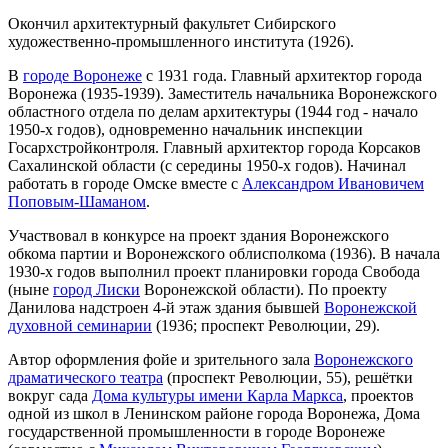
Окончил архитектурный факультет Сибирского
художественно-промышленного института (1926).
В
городе Воронеже
с 1931 года. Главный архитектор города
Воронежа (1935-1939). Заместитель начальника Воронежского
областного отдела по делам архитектуры (1944 год - начало
1950-х годов), одновременно начальник инспекции
Госархстройконтроля. Главный архитектор города Корсаков
Сахалинской области (с середины 1950-х годов). Начинал
работать в городе Омске вместе с
Александром Ивановичем
Поповым-Шаманом
.
Участвовал в конкурсе на проект здания Воронежского
обкома партии и Воронежского облисполкома (1936). В начала
1930-х годов выполнил проект планировки города Свобода
(ныне
город Лиски
Воронежской области). По проекту
Данилова надстроен 4-й этаж здания бывшей
Воронежской
духовной семинарии
(1936; проспект Революции, 29).
Автор оформления фойе и зрительного зала
Воронежского
драматического театра
(проспект Революции, 55), решётки
вокруг сада
Дома культуры имени Карла Маркса
, проектов
одной из школ в Ленинском районе города Воронежа, Дома
государственной промышленности в городе Воронеже