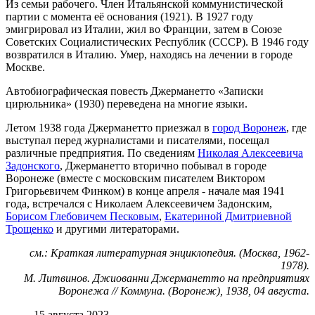
Из семьи рабочего. Член Итальянской коммунистической
партии с момента её основания (1921). В 1927 году
эмигрировал из Италии, жил во Франции, затем в Союзе
Советских Социалистических Республик (СССР). В 1946 году
возвратился в Италию. Умер, находясь на лечении в городе
Москве.
Автобиографическая повесть Джерманетто «Записки
цирюльника» (1930) переведена на многие языки.
Летом 1938 года Джерманетто приезжал в
город Воронеж
, где
выступал перед журналистами и писателями, посещал
различные предприятия. По сведениям
Николая Алексеевича
Задонского
, Джерманетто вторично побывал в городе
Воронеже (вместе с московским писателем Виктором
Григорьевичем Финком) в конце апреля - начале мая 1941
года, встречался с Николаем Алексеевичем Задонским,
Борисом Глебовичем Песковым
,
Екатериной Дмитриевной
Трощенко
и другими литераторами.
см.: Краткая литературная энциклопедия. (Москва, 1962-
1978).
М. Литвинов. Джиованни Джерманетто на предприятиях
Воронежа // Коммуна. (Воронеж), 1938, 04 августа.
15 августа 2023