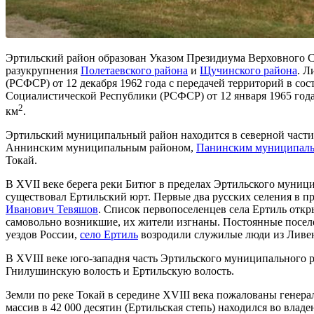
Эртильский район образован Указом Президиума Верховного С
разукрупнения
Полетаевского района
и
Щучинского района
. Л
(РСФСР) от 12 декабря 1962 года с передачей территорий в сос
Социалистической Республики (РСФСР) от 12 января 1965 год
2
км
.
Эртильский муниципальный район находится в северной части
Аннинским муниципальным районом,
Панинским муниципал
Токай.
В XVII веке берега реки Битюг в пределах Эртильского муници
существовал Ертильский юрт. Первые два русских селения в пр
Иванович Тевяшов
. Список первопоселенцев села Ертиль откр
самовольно возникшие, их жители изгнаны. Постоянные поселе
уездов России,
село Ертиль
возродили служилые люди из Ливен
В XVIII веке юго-западня часть Эртильского муниципального р
Гнилушинскую волость и Ертильскую волость.
Земли по реке Токай в середине XVIII века пожалованы генер
массив в 42 000 десятин (Ертильская степь) находился во влад