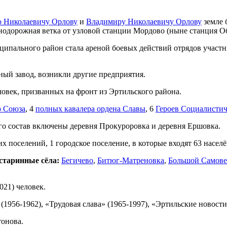
 Николаевичу Орлову
и
Владимиру Николаевичу Орлову
земле 
знодорожная ветка от узловой станции Мордово (ныне станция О
ципального район стала ареной боевых действий отрядов участ
ный завод, возникли другие предприятия.
овек, призванных на фронт из Эртильского района.
о Союза
, 4
полных кавалера ордена Славы
, 6
Героев Социалистич
 его состав включены деревня Прокуроровка и деревня Ершовка.
 поселений, 1 городское поселение, в которые входят 63 насел
старинные сёла:
Бегичево
,
Битюг-Матреновка
,
Большой Самов
2021) человек.
1956-1962), «Трудовая слава» (1965-1997), «Эртильские новости»
тонова.