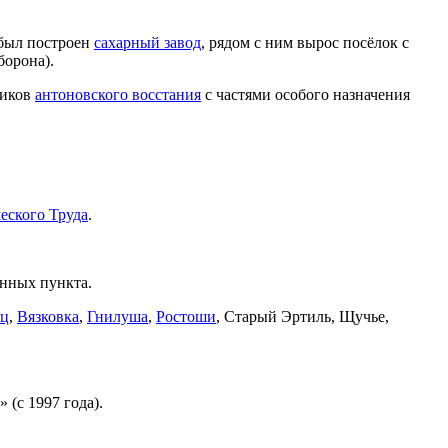
был построен
сахарный завод
, рядом с ним вырос посёлок с
борона).
ников
антоновского восстания
с частями особого назначения
еского Труда
.
ённых пункта.
ец
,
Вязковка
,
Гнилуша
,
Ростоши
, Старый Эртиль, Щучье,
 (с 1997 года).