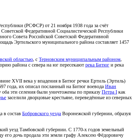
спублики (РСФСР) от 21 ноября 1938 года за счёт
й Советской Федеративной Социалистической Республики
овного Совета Российской Советской Федеративной
лощадь Эртильского муниципального района составляет 1457
вской областью
, с
Терновским муниципальным районом
,
торию района с севера на юг пересекают
река Битюг
и река
вине XVII века у впадения в Битюг речки Ертиль (Эртиль)
1697 года, их описал посланный на Битюг воевода
Иван
ду оба эти селения были уничтожены по приказу
Петра I
как
чье
заселили дворцовые крестьяне, переведённые из северных
да в состав
Бобровского уезда
Воронежской губернии, образуя
ский уезд Тамбовской губернии. С 1770-х годов земельный
оду его дочь продала эти земли графу Алексею Фёдоровичу