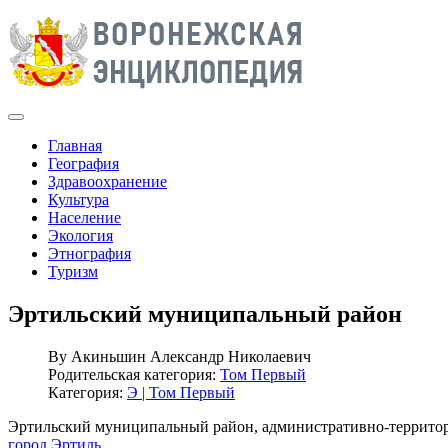
Главная
География
Здравоохранение
Культура
Население
Экология
Этнография
Туризм
Эртильский муниципальный район
By
Акиньшин Александр Николаевич
Родительская категория:
Том Первый
Категория:
Э | Том Первый
Эртильский муниципальный район, административно-территориал
город Эртиль
.