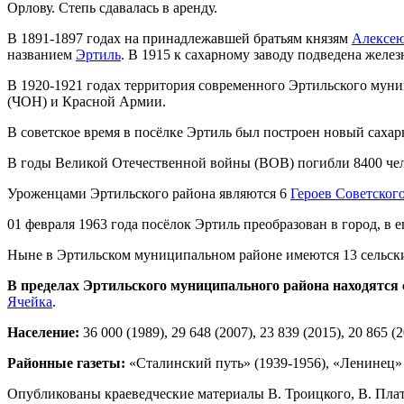
Орлову. Степь сдавалась в аренду.
В 1891-1897 годах на принадлежавшей братьям князям
Алексею
названием
Эртиль
. В 1915 к сахарному заводу подведена желе
В 1920-1921 годах территория современного Эртильского муни
(ЧОН) и Красной Армии.
В советское время в посёлке Эртиль был построен новый сахар
В годы Великой Отечественной войны (ВОВ) погибли 8400 чел
Уроженцами Эртильского района являются 6
Героев Советског
01 февраля 1963 года посёлок Эртиль преобразован в город, в
Ныне в Эртильском муниципальном районе имеются 13 сельских
В пределах Эртильского муниципального района находятся 
Ячейка
.
Население:
36 000 (1989), 29 648 (2007), 23 839 (2015), 20 865 (
Районные газеты:
«Сталинский путь» (1939-1956), «Ленинец» (
Опубликованы краеведческие материалы В. Троицкого, В. Пла