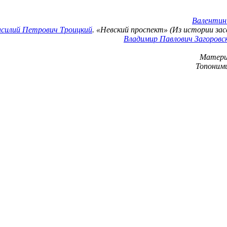
Валентин
силий Петрович Троицкий
. «Невский проспект» (Из истории засе
Владимир Павлович Загоровс
Материа
Топоними