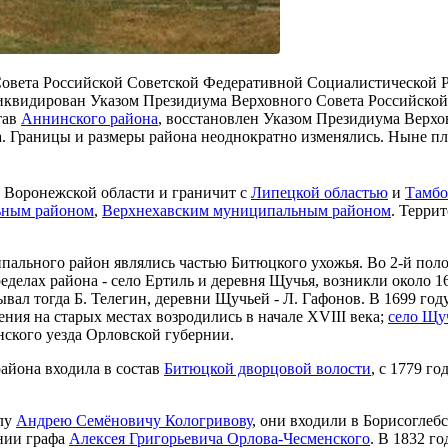
овета Российской Советской Федеративной Социалистической Ре
иквидирован Указом Президиума Верховного Совета Российско
тав
Аннинского района
, восстановлен Указом Президиума Верх
а. Границы и размеры района неоднократно изменялись. Ныне п
 Воронежской области и граничит с
Липецкой областью
и
Тамбо
ьным районом
,
Верхнехавским муниципальным районом
. Терри
пального район являлись частью Битюцкого ухожья. Во 2-й поло
еделах района - село Ертиль и деревня Щучья, возникли около 
ывал тогда Б. Телегин, деревни Щучьей - Л. Гафонов. В 1699 го
ния на старых местах возродились в начале XVIII века;
село Щу
ского уезда Орловской губернии.
айона входила в состав
Битюцкой дворцовой волости
, с 1779 го
алу
Андрею Семёновичу Кологривову
, они входили в Борисоглеб
ении графа
Алексея Григорьевича Орлова-Чесменского
. В 1832 г